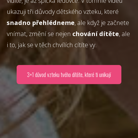
vidíte, je až špička ledovce. V tomhle videu
ukazuji tři důvody dětského vzteku, které
snadno přehlédneme
, ale když je začnete
vnímat, změní se nejen
chování dítěte
, ale
i to, jak se v těch chvílích cítíte vy.
3+1 důvod vzteku tvého dítěte, které ti unikají