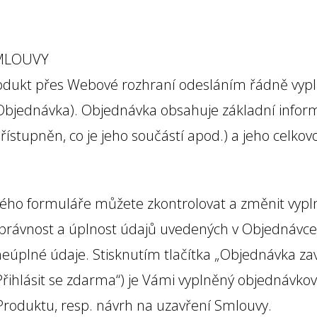
SMLOUVY
rodukt přes Webové rozhraní odesláním řádně vyp
bjednávka). Objednávka obsahuje základní inform
ístupněn, co je jeho součástí apod.) a jeho celko
ho formuláře můžete zkontrolovat a změnit vypln
správnost a úplnost údajů uvedených v Objednávc
neúplné údaje. Stisknutím tlačítka „Objednávka zav
Přihlásit se zdarma“) je Vámi vyplněný objednávkov
Produktu, resp. návrh na uzavření Smlouvy.