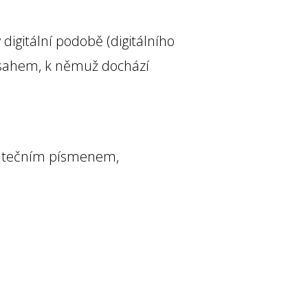
digitální podobě (digitálního
obsahem, k němuž dochází
čátečním písmenem,