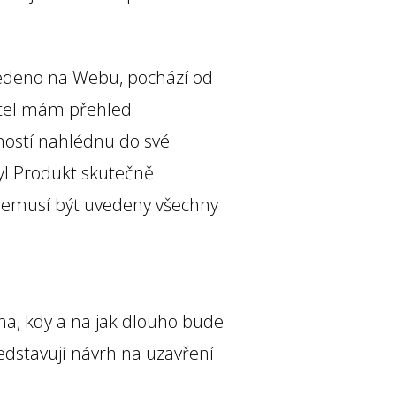
vedeno na Webu, pochází od
vatel mám přehled
bností nahlédnu do své
yl Produkt skutečně
nemusí být uvedeny všechny
na, kdy a na jak dlouho bude
edstavují návrh na uzavření