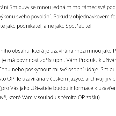
avírání Smlouvy se mnou jedná mimo rámec své podn
konu svého povolání. Pokud v objednávkovém for
te jako podnikatel, a ne jako Spotřebitel.
lního obsahu, která je uzavírána mezi mnou jako 
je má povinnost zpřístupnit Vám Produkt k užívání
 Cenu nebo poskytnout mi své osobní údaje. Smlou
o OP. Je uzavírána v českém jazyce, archivuji ji v
á (pro Vás jako Uživatele budou informace k uzav
vě, které Vám v souladu s těmito OP zašlu).