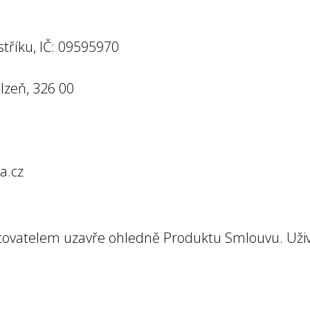
tříku, IČ: 09595970
Plzeň, 326 00
a.cz
tovatelem uzavře ohledně Produktu Smlouvu. Uži