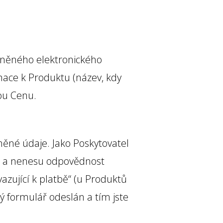
lněného elektronického
ace k Produktu (název, kdy
vou Cenu.
ěné údaje. Jako Poskytovatel
e a nenesu odpovědnost
azující k platbě“ (u Produktů
ý formulář odeslán a tím jste