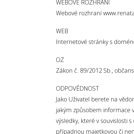
WEBOVÉ ROZHRANÍ
Webové rozhraní www.renata
WEB
Internetové stránky s domé
OZ
Zákon č. 89/2012 Sb., občans
ODPOVĚDNOST
Jako Uživatel berete na vědomí
jakým způsobem informace vy
výsledky, které v souvislost
případnou majetkovou či nem