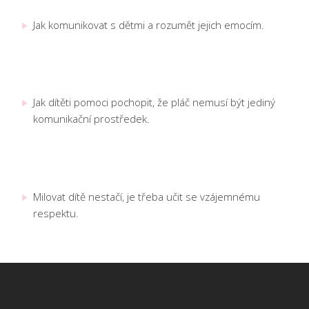
Jak komunikovat s dětmi a rozumět jejich emocím.
Čím nahradit pláč dítěte
Jak dítěti pomoci pochopit, že pláč nemusí být jediný
komunikační prostředek.
Nastavit láskyplné hranice
Milovat dítě nestačí, je třeba učit se vzájemnému
respektu.