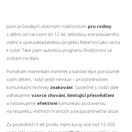
Komunikace s dětmi a znakovaní s miminky
Jsem průvodkyní vědomým rodičovstvím
pro rodiny
s dětmi od narození do 12 let, lektorkou extraokulárního
vidění a spoluzakladatelkou projektu Mateřství jako cesta
k sobě. Také jsem autorkou programu Rodičovství se
srdcem na dlani.
Pomáhám maminkám miminek a batolat lépe porozumět
svým dětem, i když ještě nemluví – prostřednictvím
komunikační techniky
znakování
. Společně s rodiči dále
odhalujeme
vzorce chování, limitující přesvědčení
a nastavujeme
efektivní
komunikaci postavenou
na respektu, vnitřních hranicích a bezpodmínečné lásce.
Za posledních 5 let prošlo mými kurzy více než 12 000