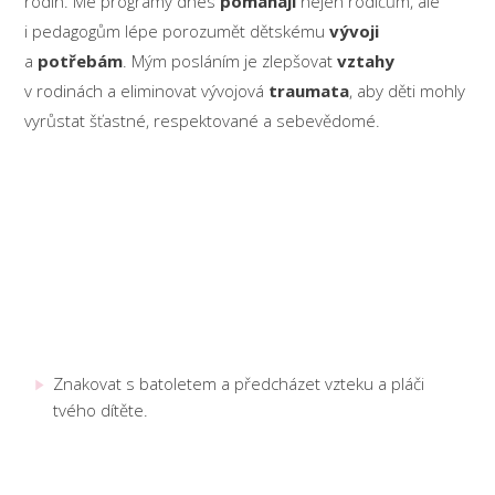
rodin. Mé programy dnes
pomáhají
nejen rodičům, ale
i pedagogům lépe porozumět dětskému
vývoji
a
potřebám
. Mým posláním je zlepšovat
vztahy
v rodinách a eliminovat vývojová
traumata
, aby děti mohly
vyrůstat šťastné, respektované a sebevědomé.
Naučím tě
Znakování s batoletem
Znakovat s batoletem a předcházet vzteku a pláči
tvého dítěte.
Komunikaci dětských emocí