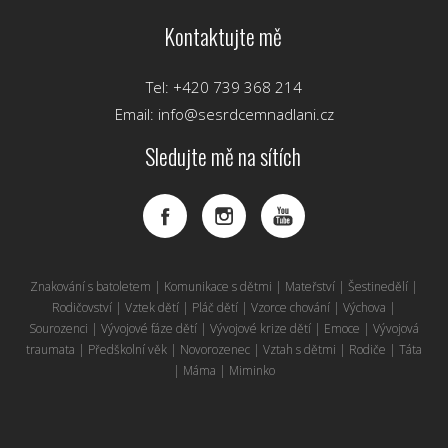
Kontaktujte mě
Tel: +420 739 368 214
Email: info@sesrdcemnadlani.cz
Sledujte mě na sítích
Znakování s batoletem | Komunikace s dětmi | Mateřství | Šestinedělí |
Rodičovství | Vztek dětí | Pláč dětí | Vzorce chování | Výchova |
Sourozenci | Vývojové fáze dětí | Vývojové krize dětí | Emoce | Vývojová
traumata | Předškolní věk | Novorozenec | Vztah s dětmi | Rodiče | Táta
| Máma | Miminko